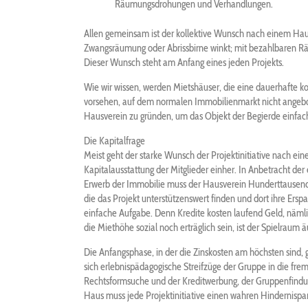
Räumungsdrohungen und Verhandlungen.
Allen gemeinsam ist der kollektive Wunsch nach einem Haus
Zwangsräumung oder Abrissbirne winkt; mit bezahlbaren Rä
Dieser Wunsch steht am Anfang eines jeden Projekts.
Wie wir wissen, werden Mietshäuser, die eine dauerhafte 
vorsehen, auf dem normalen Immobilienmarkt nicht angebot
Hausverein zu gründen, um das Objekt der Begierde einfac
Die Kapitalfrage
Meist geht der starke Wunsch der Projektinitiative nach ei
Kapitalausstattung der Mitglieder einher. In Anbetracht der 
Erwerb der Immobilie muss der Hausverein Hunderttausende
die das Projekt unterstützenswert finden und dort ihre Erspa
einfache Aufgabe. Denn Kredite kosten laufend Geld, nämlic
die Miethöhe sozial noch erträglich sein, ist der Spielraum 
Die Anfangsphase, in der die Zinskosten am höchsten sind,
sich erlebnispädagogische Streifzüge der Gruppe in die fr
Rechtsformsuche und der Kreditwerbung, der Gruppenfindu
Haus muss jede Projektinitiative einen wahren Hindernispar