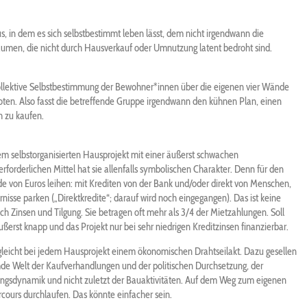
, in dem es sich selbstbestimmt leben lässt, dem nicht irgendwann die
umen, die nicht durch Hausverkauf oder Umnutzung latent bedroht sind.
kollektive Selbstbestimmung der Bewohner*innen über die eigenen vier Wände
en. Also fasst die betreffende Gruppe irgendwann den kühnen Plan, einen
h zu kaufen.
nem selbstorganisierten Hausprojekt mit einer äußerst schwachen
erforderlichen Mittel hat sie allenfalls symbolischen Charakter. Denn für den
 von Euros leihen: mit Krediten von der Bank und/oder direkt von Menschen,
rnisse parken („Direktkredite“; darauf wird noch eingegangen). Das ist keine
h Zinsen und Tilgung. Sie betragen oft mehr als 3/4 der Mietzahlungen. Soll
äußerst knapp und das Projekt nur bei sehr niedrigen Kreditzinsen finanzierbar.
 gleicht bei jedem Hausprojekt einem ökonomischen Drahtseilakt. Dazu gesellen
emde Welt der Kaufverhandlungen und der politischen Durchsetzung, der
ngsdynamik und nicht zuletzt der Bauaktivitäten. Auf dem Weg zum eigenen
cours durchlaufen. Das könnte einfacher sein.