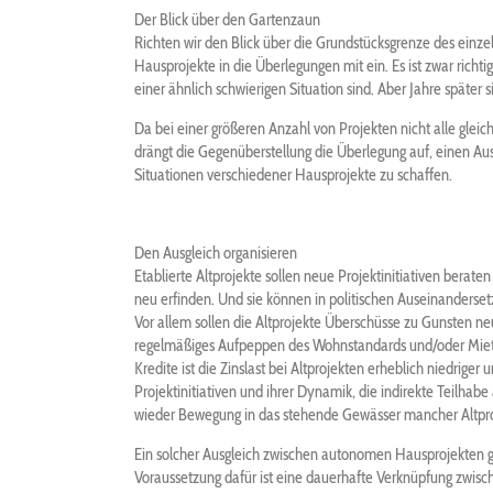
Der Blick über den Gartenzaun
Richten wir den Blick über die Grundstücksgrenze des einz
Hausprojekte in die Überlegungen mit ein. Es ist zwar richtig
einer ähnlich schwierigen Situation sind. Aber Jahre später s
Da bei einer größeren Anzahl von Projekten nicht alle gleich
drängt die Gegenüberstellung die Überlegung auf, einen Au
Situationen verschiedener Hausprojekte zu schaffen.
Den Ausgleich organisieren
Etablierte Altprojekte sollen neue Projektinitiativen berat
neu erfinden. Und sie können in politischen Auseinanderse
Vor allem sollen die Altprojekte Überschüsse zu Gunsten neue
regelmäßiges Aufpeppen des Wohnstandards und/oder Mietse
Kredite ist die Zinslast bei Altprojekten erheblich niedrige
Projektinitiativen und ihrer Dynamik, die indirekte Teilha
wieder Bewegung in das stehende Gewässer mancher Altpro
Ein solcher Ausgleich zwischen autonomen Hausprojekten geht
Voraussetzung dafür ist eine dauerhafte Verknüpfung zwisch