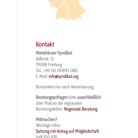
Kontakt
Mietshäuser Syndikat
Adlerstr. 12
79098 Freiburg
Tel.: +49 761 281892 (AB)
E-Mail:
info@syndikat.org
Bürozeiten nur nach Vereinbarung.
Beratungsanfragen
bitte
ausschließlich
über Mail an die regionalen
Beratungstellen:
Regionale Beratung
Mitmachen?
Wichtige Infos:
Satzung mit Antrag auf Mitgliedschaft
(pdf 100 KB)