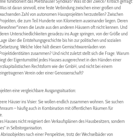
Wie funktioniert das Mietshäuser Syndikat? Was ist der Zweck? Kritisch gefragt:
Was ist daran sinnvoll, eine feste Verbindung zwischen einer großen und
wachsenden Zahl von autonomen Hausprojekten herzustellen? Zwischen
Projekten, die zum Teil Hunderte von Kilometern auseinander liegen. Deren
Bewohner*innen die Leute aus den anderen Häusern oft nicht kennen. Und
deren Unterschiedlichkeiten geradezu ins Auge springen, von der Größe und
Lage über die Entstehungsgeschichte bis hin zur politischen und sozialen
Zielsetzung. Welche Idee hält diesen Gemischtwarenladen von
Projektidentitäten zusammen? Und nicht zuletzt stellt sich die Frage: Warum
liegt der Eigentumstitel jedes Hauses ausgerechnet in den Händen einer
erzkapitalistischen Rechtsform wie der GmbH, und nicht bei einem
eingetragenen Verein oder einer Genossenschaft?
rojekten eine vergleichbare Ausgangssituation:
eere Häuser ins Visier: Sie wollen endlich zusammen wohnen. Sie suchen
hnraum – häufig auch in Kombination mit öffentlichen Räumen für
e.
es Hauses nicht resigniert den Verkaufsplänen des Hausbesitzers, sondern
s“ in Selbstorganisation.
Abrissobjektes nach einer Perspektive, trotz der Wechselbäder von