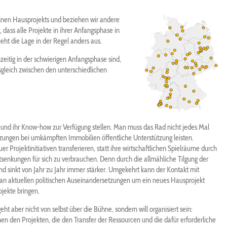
elnen Hausprojekts und beziehen wir andere
, dass alle Projekte in ihrer Anfangsphase in
ieht die Lage in der Regel anders aus.
zeitig in der schwierigen Anfangsphase sind,
sgleich zwischen den unterschiedlichen
en und ihr Know-how zur Verfügung stellen. Man muss das Rad nicht jedes Mal
tzungen bei umkämpften Immobilien öffentliche Unterstützung leisten.
r Projektinitiativen transferieren, statt ihre wirtschaftlichen Spielräume durch
nkungen für sich zu verbrauchen. Denn durch die allmähliche Tilgung der
r und sinkt von Jahr zu Jahr immer stärker. Umgekehrt kann der Kontakt mit
be an aktuellen politischen Auseinandersetzungen um ein neues Hausprojekt
jekte bringen.
 aber nicht von selbst über die Bühne, sondern will organisiert sein:
en den Projekten, die den Transfer der Ressourcen und die dafür erforderliche