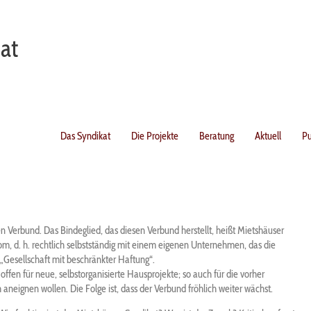
at
Das Syndikat
Die Projekte
Beratung
Aktuell
Pu
ten Verbund. Das Bindeglied, das diesen Verbund herstellt, heißt Mietshäuser
m, d. h. rechtlich selbstständig mit einem eigenen Unternehmen, das die
„Gesellschaft mit beschränkter Haftung“.
ffen für neue, selbstorganisierte Hausprojekte; so auch für die vorher
h aneignen wollen. Die Folge ist, dass der Verbund fröhlich weiter wächst.