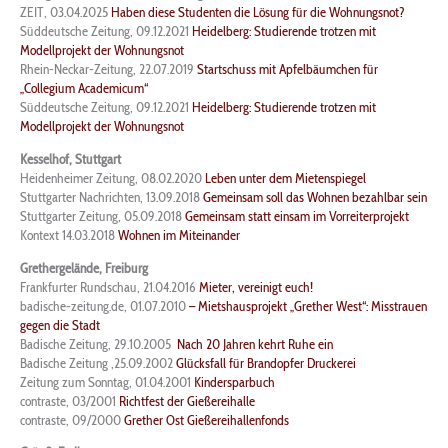
ZEIT, 03.04.2025
Haben diese Studenten die Lösung für die Wohnungsnot?
Süddeutsche Zeitung, 09.12.2021
Heidelberg: Studierende trotzen mit
Modellprojekt der Wohnungsnot
Rhein-Neckar-Zeitung, 22.07.2019
Startschuss mit Apfelbäumchen für
„Collegium Academicum“
Süddeutsche Zeitung, 09.12.2021
Heidelberg: Studierende trotzen mit
Modellprojekt der Wohnungsnot
Kesselhof, Stuttgart
Heidenheimer Zeitung, 08.02.2020
Leben unter dem Mietenspiegel
Stuttgarter Nachrichten, 13.09.2018
Gemeinsam soll das Wohnen bezahlbar sein
Stuttgarter Zeitung, 05.09.2018
Gemeinsam statt einsam im Vorreiterprojekt
Kontext 14.03.2018
Wohnen im Miteinander
Grethergelände, Freiburg
Frankfurter Rundschau, 21.04.2016
Mieter, vereinigt euch!
badische-zeitung.de, 01.07.2010
– Mietshausprojekt „Grether West“: Misstrauen
gegen die Stadt
Badische Zeitung, 29.10.2005
Nach 20 Jahren kehrt Ruhe ein
Badische Zeitung ,25.09.2002
Glücksfall für Brandopfer Druckerei
Zeitung zum Sonntag, 01.04.2001
Kindersparbuch
contraste, 03/2001
Richtfest der Gießereihalle
contraste, 09/2000
Grether Ost Gießereihallenfonds