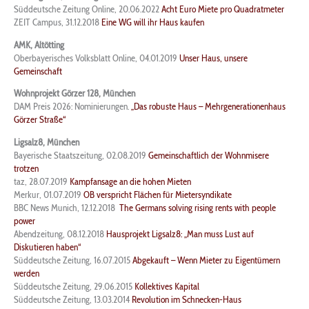
Süddeutsche Zeitung Online, 20.06.2022
Acht Euro Miete pro Quadratmeter
ZEIT Campus, 31.12.2018
Eine WG will ihr Haus kaufen
AMK, Altötting
Oberbayerisches Volksblatt Online, 04.01.2019
Unser Haus, unsere
Gemeinschaft
Wohnprojekt Görzer 128, München
DAM Preis 2026: Nominierungen.
„Das robuste Haus – Mehrgenerationenhaus
Görzer Straße“
Ligsalz8, München
Bayerische Staatszeitung, 02.08.2019
Gemeinschaftlich der Wohnmisere
trotzen
taz, 28.07.2019
Kampfansage an die hohen Mieten
Merkur, 01.07.2019
OB verspricht Flächen für Mietersyndikate
BBC News Munich, 12.12.2018
The Germans solving rising rents with people
power
Abendzeitung, 08.12.2018
Hausprojekt Ligsalz8: „Man muss Lust auf
Diskutieren haben“
Süddeutsche Zeitung, 16.07.2015
Abgekauft – Wenn Mieter zu Eigentümern
werden
Süddeutsche Zeitung, 29.06.2015
Kollektives Kapital
Süddeutsche Zeitung, 13.03.2014
Revolution im Schnecken-Haus