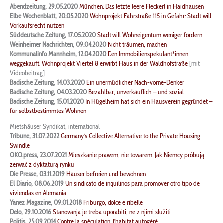
Abendzeitung, 29.05.2020
München: Das letzte leere Fleckerl in Haidhausen
Elbe Wochenblatt, 20.05.2020
Wohnprojekt Fährstraße 115 in Gefahr: Stadt will
Vorkaufsrecht nutzen
Süddeutsche Zeitung, 17.05.2020
Stadt will Wohneigentum weniger fördern
Weinheimer Nachrichten, 09.04.2020
Nicht träumen, machen
Kommunalinfo Mannheim, 12.04.2020
Den Immobilienspekulant*innen
weggekauft: Wohnprojekt Viertel 8 erwirbt Haus in der Waldhofstraße
[mit
Videobeitrag]
Badische Zeitung, 14.03.2020
Ein unermüdlicher Nach-vorne-Denker
Badische Zeitung, 04.03.2020
Bezahlbar, unverkäuflich – und sozial
Badische Zeitung, 15.01.2020
In Hügelheim hat sich ein Hausverein gegründet –
für selbstbestimmtes Wohnen
Mietshäuser Syndikat, international
Tribune, 31.07.2022
Germany’s Collective Alternative to the Private Housing
Swindle
OKO.press, 23.07.2021
Mieszkanie prawem, nie towarem. Jak Niemcy próbują
zerwać z dyktaturą rynku
Die Presse, 03.11.2019
Häuser befreien und bewohnen
El Diario, 08.06.2019
Un sindicato de inquilinos para promover otro tipo de
viviendas en Alemania
Yanez Magazine,
09.01.2018
Friburgo, dolce e ribelle
Delo, 29.10.2016
Stanovanja je treba uporabiti, ne z njimi služiti
Politis, 25.09.2014
Contre la spéculation, l’habitat autogéré