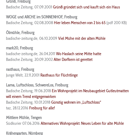
Grün8, Freiburg
Badische Zeitung, 07.09.2001
Grün8 gründet sich und kauft sich ein Haus
WOGE und ARCHE im SONNENHOF, Freiburg
Badische Zeitung, 02.08.2008
Hier leben Menschen von 2 bis 65
(pdf 200 KB)
Ölmühle, Freiburg
badische-zeitung.de, 06.10.2009
Viel Mühe mit der alten Mühle
mark20, Freiburg
badische-zeitung.de, 26.04.2011
Wo Haslach seine Mitte hatte
Badische Zeitung, 20.09.2002
Alter Dorfkern ist gerettet
rasthaus, Freiburg
Junge Welt, 22.11.2001
Rasthaus für Flüchtlinge
Lama, Luftschloss, SchwereLos, Freiburg
Badische Zeitung, 19.06.2018
Ein Wohnprojekt im Neubaugebiet Gutleutmatten
will einem Trend entgegenwirken
Badische Zeitung, 10.01.2018
Günstig wohnen im „Luftschloss“
taz, 28.12.2016
Freiburg für alle!
Mittlere Mühle, Tengen
Südkurier 07.06.2016
Alternatives Wohnprojekt: Neues Leben für alte Mühle
Krähengarten, Nürnberg