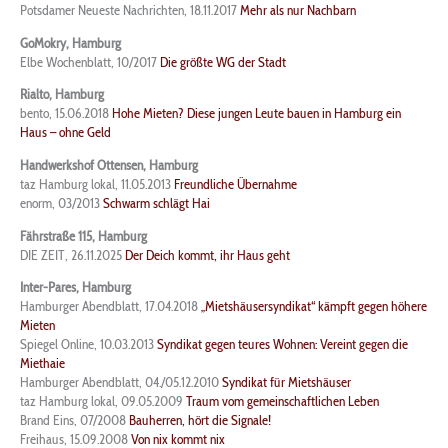
Potsdamer Neueste Nachrichten, 18.11.2017
M
ehr als nur Nachbarn
GoMokry, Hamburg
Elbe Wochenblatt, 10/2017
Die größte WG der Stadt
Rialto, Hamburg
bento, 15.06.2018
Hohe Mieten? Diese jungen Leute bauen in Hamburg ein
Haus – ohne Geld
Handwerkshof Ottensen, Hamburg
taz Hamburg lokal, 11.05.2013
Freundliche Übernahme
enorm, 03/2013
Schwarm schlägt Hai
Fährstraße 115, Hamburg
DIE ZEIT, 26.11.2025
Der Deich kommt, ihr Haus geht
Inter-Pares, Hamburg
Hamburger Abendblatt, 17.04.2018
„Mietshäusersyndikat“ kämpft gegen höhere
Mieten
Spiegel Online, 10.03.2013
Syndikat gegen teures Wohnen: Vereint gegen die
Miethaie
Hamburger Abendblatt, 04./05.12.2010
Syndikat für Mietshäuser
taz Hamburg lokal, 09.05.2009
Traum vom gemeinschaftlichen Leben
Brand Eins, 07/2008
Bauherren, hört die Signale!
Freihaus, 15.09.2008
Von nix kommt nix