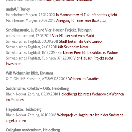
umBAU², Turley
Mannheimer Morgen, 25.01.2020
In Mannheim wird Zukunft bereits gelebt
Mannheimer Morgen, 20.07.2018
Anregung für eine neue Baukultur
Schellingstraße, Lu15 und Vier-Häuser-Projekt, Tübingen
neues deutschland, 12.03.2014
Vier Häuser sind vom Markt
Schwäbisches Tagblatt, 30.09.2011
Stadt bekam ihr Geld zurück
Schwäbisches Tagblatt, 24.02.2011
Mit Sekt beim Notar
Schwäbisches Tagblatt, 15.12.2010
Ein kleiner Preis für bezahlbares Wohnen
Schwäbisches Tagblatt, Tübingen 07.12.2010
Vier-Häuser-Projekt sucht
Investoren
WîB Wohnen im Blick, Konstanz
QLT-ONLINE Konstanz, #738/9 08.2008
Wohnen im Paradies
Solidarisches Kollektiv – OBG, Heidelberg
Rhein-Neckar-Zeitung, 05.09.2018
Heidelbergs kleinstes WohnprojektWohnen
im Paradies
Hagebutze, Heidelberg
Rhein-Neckar-Zeitung, 16.10.2018
Wohnprojekt Hagebutze ist in der Südstadt
angekommen
Collegium Academicum, Heidelberg