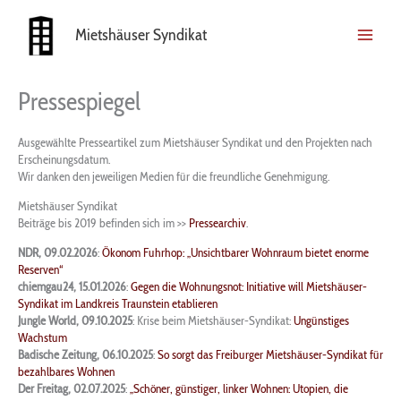
Zum
Inhalt
Mietshäuser Syndikat
springen
Pressespiegel
Ausgewählte Presseartikel zum Mietshäuser Syndikat und den Projekten nach
Erscheinungsdatum.
Wir danken den jeweiligen Medien für die freundliche Genehmigung.
Mietshäuser Syndikat
Beiträge bis 2019 befinden sich im >>
Pressearchiv
.
NDR, 09.02.2026
:
Ökonom Fuhrhop: „Unsichtbarer Wohnraum bietet enorme
Reserven“
chiemgau24, 15.01.2026
:
Gegen die Wohnungsnot: Initiative will Mietshäuser-
Syndikat im Landkreis Traunstein etablieren
Jungle World, 09.10.2025
: Krise beim Mietshäuser-Syndikat:
Ungünstiges
Wachstum
Badische Zeitung, 06.10.2025
:
So sorgt das Freiburger Mietshäuser-Syndikat für
bezahlbares Wohnen
Der Freitag, 02.07.2025
:
„Schöner, günstiger, linker Wohnen: Utopien, die