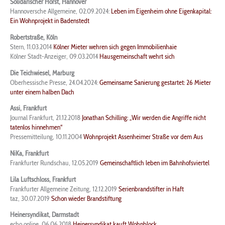
Solidarischer Horst, Hannover
Hannoversche Allgemeine, 02.09.2024:
Leben im Eigenheim ohne Eigenkapital:
Ein Wohnprojekt in Badenstedt
Robertstraße, Köln
Stern, 11.03.2014
Kölner Mieter wehren sich gegen Immobilienhaie
Kölner Stadt-Anzeiger, 09.03.2014
Hausgemeinschaft wehrt sich
Die Teichwiesel, Marburg
Oberhessische Presse, 24.04.2024:
Gemeinsame Sanierung gestartet: 26 Mieter
unter einem halben Dach
Assi, Frankfurt
Journal Frankfurt, 21.12.2018
Jonathan Schilling: „Wir werden die Angriffe nicht
tatenlos hinnehmen“
Pressemitteilung, 10.11.2004
Wohnprojekt Assenheimer Straße vor dem Aus
NiKa, Frankfurt
Frankfurter Rundschau, 12.05.2019
Gemeinschaftlich leben im Bahnhofsviertel
Lila Luftschloss, Frankfurt
Frankfurter Allgemeine Zeitung, 12.12.2019
Serienbrandstifter in Haft
taz, 30.07.2019
Schon wieder Brandstiftung
Heinersyndikat, Darmstadt
echo online, 06.06.2018
Heinersyndikat kauft Wohnblock