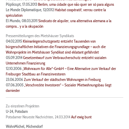
Púplico.pt, 17.05.2013
Berlim, uma cidade que não quer ser só para alguns
Le Monde Diplomatique,
12/2012
Habitat coopératif, verrou contre la
spéculation
El Mundo, 08.03.2011
Sindicato de alquiler, una alternativa alemana a la
compra… y a la okupación
Pressemitteilungen des Mietshäuser Syndikats
04.02.2015
Kleinanlegerschutzgesetz entzieht Tausenden von
bürgerschaftlichen Initiativen die Finanzierungsgrundlage – auch die
Wohnprojekte im Mietshäuser Syndikat sind eklatant gefährdet
05.09.2014
Gesetzentwurf zum Verbraucherschutz entzieht sozialen
Unternehmen Finanzierung
12.10.2006
„Wohnraum für Alle“-GmbH – Eine Alternative zum Verkauf der
Freiburger Stadtbau an Finanzinvestoren
23.06.2006
Zum Verkauf der städtschen Wohnungen in Freiburg
07.06.2005
„Verschreckte Investoren“ – Sozialer Mietwohnungsbau liegt
darnieder
Zu einzelnen Projekten
U-24, Potsdam
Potsdamer Neueste Nachrichten, 24.03.2014
Auf ewig bunt
WohnMichel, Michendorf