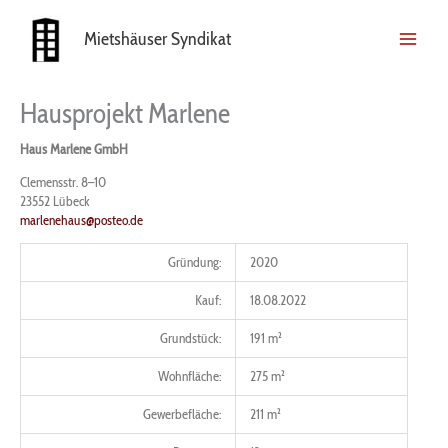
Zum
Inhalt
Mietshäuser Syndikat
springen
Hausprojekt Marlene
Haus Marlene GmbH
Clemensstr. 8–10
23552 Lübeck
marlenehaus@posteo.de
Gründung:
2020
Kauf:
18.08.2022
Grundstück:
191 m²
Wohnfläche:
275 m²
Gewerbefläche:
211 m²