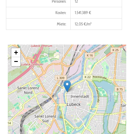
Personen:
12
Kosten:
1.541.389 €
Miete:
12,05 €/m²
+
−