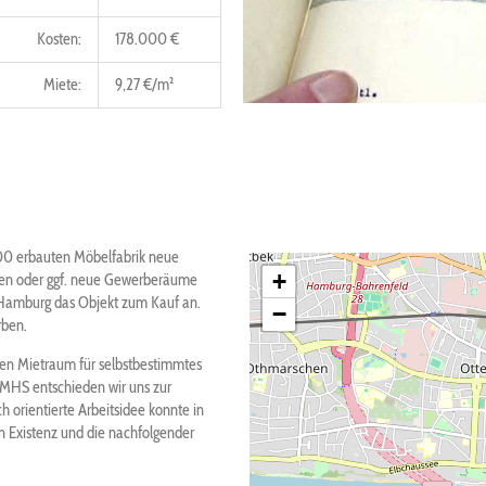
Kosten:
178.000 €
Miete:
9,27 €/m²
900 erbauten Möbelfabrik neue
+
fen oder ggf. neue Gewerberäume
 Hamburg das Objekt zum Kauf an.
−
rben.
tigen Mietraum für selbstbestimmtes
s MHS entschieden wir uns zur
 orientierte Arbeitsidee konnte in
en Existenz und die nachfolgender