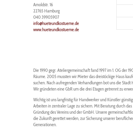
Arnoldstr. 16
22765
Hamburg
040 39905907
info@hueteundkostueme.de
www.hueteundkostueme.de
Die 1990 gegr. Ateliergemeinschaft fand 1997 im 1. OG der 1
Räume. 2005 mussten wir Mieter das dreistöckige Haus kau
suchen. Nach aufregenden Verhandlungen bot uns die Stadt
Wir gründeten eine GbR um die drei Etagen getrennt zu erwe
Wichtig ist uns langfristig für Handwerker und Künstler güns
Arbeiten in zentraler Lage zu sichern. Mit Beratung durch da
Gründung des Vereins und der GmbH. Unsere gemeinschaftlich
die Zukunft gerettet werden, zur Sicherung unserer beruflich
Generationen.