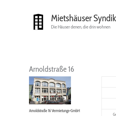
Zum
Inhalt
springen
Mietshäuser Syndik
Die Häuser denen, die drin wohnen
Arnoldstraße 16
Arnoldstraße 16 Vermietungs-GmbH
G