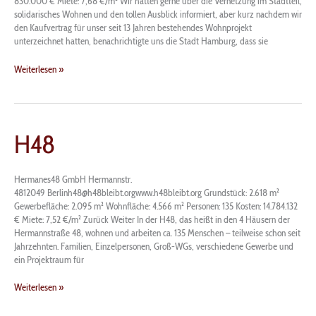
830.000 € Miete: 7,68 €/m² Wir hätten gerne über die Vernetzung im Stadtteil,
solidarisches Wohnen und den tollen Ausblick informiert, aber kurz nachdem wir
den Kaufvertrag für unser seit 13 Jahren bestehendes Wohnprojekt
unterzeichnet hatten, benachrichtigte uns die Stadt Hamburg, dass sie
Weiterlesen »
H48
H48
Hermanes48 GmbH Hermannstr.
4812049 Berlinh48@h48bleibt.orgwww.h48bleibt.org Grundstück: 2.618 m²
Gewerbefläche: 2.095 m² Wohnfläche: 4.566 m² Personen: 135 Kosten: 14.784.132
€ Miete: 7,52 €/m² Zurück Weiter In der H48, das heißt in den 4 Häusern der
Hermannstraße 48, wohnen und arbeiten ca. 135 Menschen – teilweise schon seit
Jahrzehnten. Familien, Einzelpersonen, Groß-WGs, verschiedene Gewerbe und
ein Projektraum für
Weiterlesen »