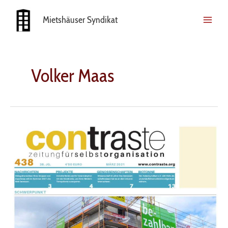
Zum
Inhalt
Mietshäuser Syndikat
springen
Volker Maas
Schwerpunktthema
in
Contraste