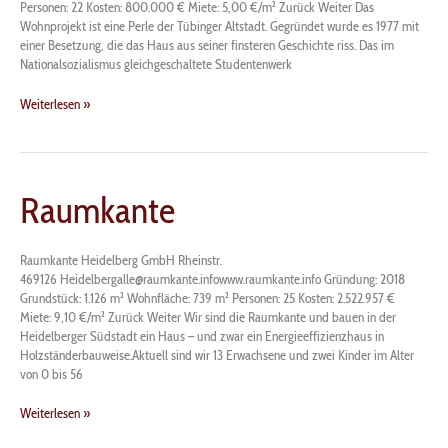
Personen: 22 Kosten: 800.000 € Miete: 5,00 €/m² Zurück Weiter Das
Wohnprojekt ist eine Perle der Tübinger Altstadt. Gegründet wurde es 1977 mit
einer Besetzung, die das Haus aus seiner finsteren Geschichte riss. Das im
Nationalsozialismus gleichgeschaltete Studentenwerk
Weiterlesen »
Raumkante
Raumkante
Raumkante Heidelberg GmbH Rheinstr.
469126 Heidelbergalle@raumkante.infowww.raumkante.info Gründung: 2018
Grundstück: 1.126 m² Wohnfläche: 739 m² Personen: 25 Kosten: 2.522.957 €
Miete: 9,10 €/m² Zurück Weiter Wir sind die Raumkante und bauen in der
Heidelberger Südstadt ein Haus – und zwar ein Energieeffizienzhaus in
Holzständerbauweise.Aktuell sind wir 13 Erwachsene und zwei Kinder im Alter
von 0 bis 56
Weiterlesen »