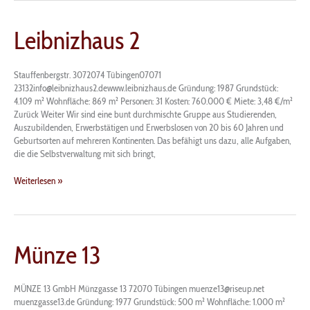
Leibnizhaus
Leibnizhaus 2
2
Stauffenbergstr. 3072074 Tübingen07071
23132info@leibnizhaus2.dewww.leibnizhaus.de Gründung: 1987 Grundstück:
4.109 m² Wohnfläche: 869 m² Personen: 31 Kosten: 760.000 € Miete: 3,48 €/m²
Zurück Weiter Wir sind eine bunt durchmischte Gruppe aus Studierenden,
Auszubildenden, Erwerbstätigen und Erwerbslosen von 20 bis 60 Jahren und
Geburtsorten auf mehreren Kontinenten. Das befähigt uns dazu, alle Aufgaben,
die die Selbstverwaltung mit sich bringt,
Weiterlesen »
Münze
Münze 13
13
MÜNZE 13 GmbH Münzgasse 13 72070 Tübingen muenze13@riseup.net
muenzgasse13.de Gründung: 1977 Grundstück: 500 m² Wohnfläche: 1.000 m²