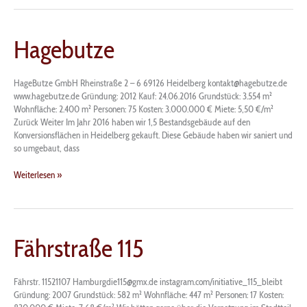
Hagebutze
Hagebutze
HageButze GmbH Rheinstraße 2 – 6 69126 Heidelberg kontakt@hagebutze.de
www.hagebutze.de Gründung: 2012 Kauf: 24.06.2016 Grundstück: 3.554 m²
Wohnfläche: 2.400 m² Personen: 75 Kosten: 3.000.000 € Miete: 5,50 €/m²
Zurück Weiter Im Jahr 2016 haben wir 1,5 Bestandsgebäude auf den
Konversionsflächen in Heidelberg gekauft. Diese Gebäude haben wir saniert und
so umgebaut, dass
Weiterlesen »
Fährstraße
Fährstraße 115
115
Fährstr. 11521107 Hamburgdie115@gmx.de instagram.com/initiative_115_bleibt
Gründung: 2007 Grundstück: 582 m² Wohnfläche: 447 m² Personen: 17 Kosten: