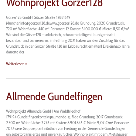
Wohnprojekt Görzer128
Görzer128
Görzer128 GmbH Görzer Straße 12881549
Müncheninfo@goerzer128.dewww.goerzer128.de Gründung: 2020 Grundstück:
720 m² Wohnfläche: 440 m² Personen: 12 Kosten: 3.100.000 € Miete: 11,50 €/m²
Wir sind die Görzer128 – solidarisch, schwarmintelligent, buntgemischt,
bezahlbar und barrierearm. Im Frühling 2021 haben wir den Zuschlag für das
Grundstück in der Görzer Straße 128 im Erbbaurecht erhalten! Dreieinhalb Jahre
dauerte der
Weiterlesen »
Allmende
Allmende Gundelfingen
Gundelfingen
Wohnprojekt Allmende GmbH Am Waldfriedhof
179194 Gundelfingenkontakt@allmende-gufi.de Gründung: 2017 Grundstück:
2.500 m² Wohnfläche: 2.276 m² Kosten: 8.901.846 € Miete: 9,07 €/m² Personen:
70 Unsere Gruppe plant nördlich von Freiburg in der Gemeinde Gundelfingen
ein selbstorganisiertes und unverkäufliches Wohnprojekt mit dem Mietshäuser