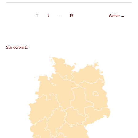
1
2
…
19
Weiter
→
Standortkarte