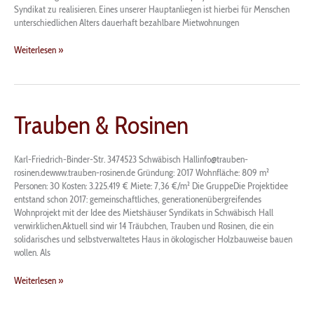
Syndikat zu realisieren. Eines unserer Hauptanliegen ist hierbei für Menschen
unterschiedlichen Alters dauerhaft bezahlbare Mietwohnungen
Weiterlesen »
Trauben
Trauben & Rosinen
&
Rosinen
Karl-Friedrich-Binder-Str. 3474523 Schwäbisch Hallinfo@trauben-
rosinen.dewww.trauben-rosinen.de Gründung: 2017 Wohnfläche: 809 m²
Personen: 30 Kosten: 3.225.419 € Miete: 7,36 €/m² Die GruppeDie Projektidee
entstand schon 2017: gemeinschaftliches, generationenübergreifendes
Wohnprojekt mit der Idee des Mietshäuser Syndikats in Schwäbisch Hall
verwirklichen.Aktuell sind wir 14 Träubchen, Trauben und Rosinen, die ein
solidarisches und selbstverwaltetes Haus in ökologischer Holzbauweise bauen
wollen. Als
Weiterlesen »