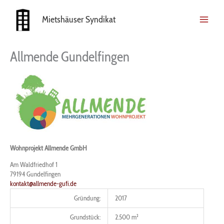
Zum
Inhalt
Mietshäuser Syndikat
springen
Allmende Gundelfingen
Wohnprojekt Allmende GmbH
Am Waldfriedhof 1
79194
Gundelfingen
kontakt@allmende-gufi.de
Gründung:
2017
Grundstück:
2.500 m²