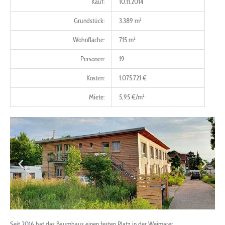
Kauf:
10.11.2014
Grundstück:
3.389 m²
Wohnfläche:
715 m²
Personen:
19
Kosten:
1.075.721 €
Miete:
5,95 €/m²
Seit 2016 hat das Baumhaus einen festen Platz in der Weimarer