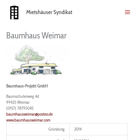
Zum
Inhalt
Mietshäuser Syndikat
springen
Baumhaus Weimar
Baumhaus-Projekt GmbH
Baumschulenweg 4d
99425
Weimar
(0157) 78795045
baumhausweimar@posteo.de
www.baumhausweimar.com
Gründung:
2014