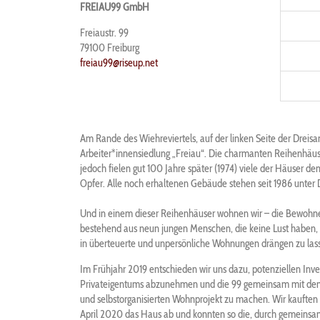
FREIAU99 GmbH
Freiaustr. 99
79100
Freiburg
freiau99@riseup.net
Am Rande des Wiehreviertels, auf der linken Seite der Dreisa
Arbeiter*innensiedlung „Freiau“. Die charmanten Reihenhäus
jedoch fielen gut 100 Jahre später (1974) viele der Häuser 
Opfer. Alle noch erhaltenen Gebäude stehen seit 1986 unter
Und in einem dieser Reihenhäuser wohnen wir – die Bewohner
bestehend aus neun jungen Menschen, die keine Lust haben, 
in überteuerte und unpersönliche Wohnungen drängen zu las
Im Frühjahr 2019 entschieden wir uns dazu, potenziellen Inv
Privateigentums abzunehmen und die 99 gemeinsam mit dem 
und selbstorganisierten Wohnprojekt zu machen. Wir kauften
April 2020 das Haus ab und konnten so die, durch gemeinsa