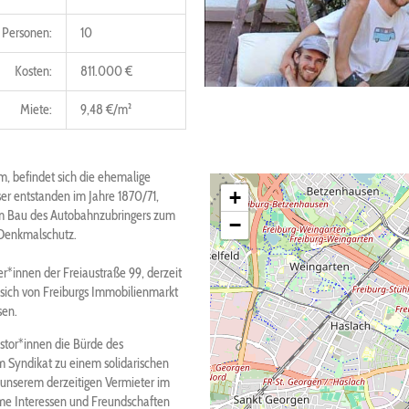
Personen:
10
Kosten:
811.000 €
Miete:
9,48 €/m²
m, befindet sich die ehemalige
+
er entstanden im Jahre 1870/71,
dem Bau des Autobahnzubringers zum
−
 Denkmalschutz.
*innen der Freiaustraße 99, derzeit
sich von Freiburgs Immobilienmarkt
sen.
estor*innen die Bürde des
Syndikat zu einem solidarischen
 unserem derzeitigen Vermieter im
me Interessen und Freundschaften