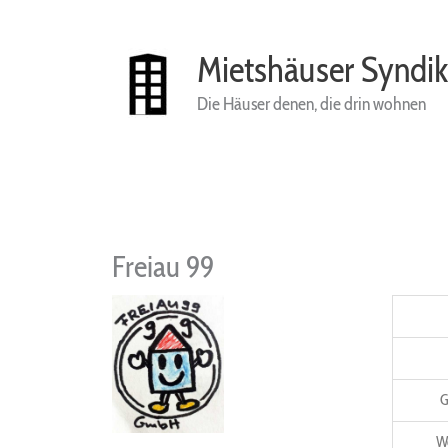
Zum
Inhalt
springen
Mietshäuser Syndik
Die Häuser denen, die drin wohnen
Freiau 99
G
W