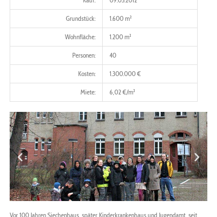
Kauf:
09.05.2012
Grundstück:
1.600 m²
Wohnfläche:
1.200 m²
Personen:
40
Kosten:
1.300.000 €
Miete:
6,02 €/m²
Vor 100 Jahren Siechenhaus, später Kinderkrankenhaus und Jugendamt, seit