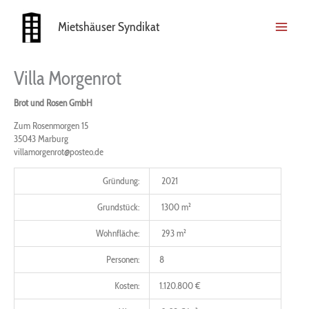
Zum
Inhalt
Mietshäuser Syndikat
springen
Villa Morgenrot
Brot und Rosen GmbH
Zum Rosenmorgen 15
35043 Marburg
villamorgenrot@posteo.de
Gründung:
2021
Grundstück:
1300 m²
Wohnfläche:
293 m²
Personen:
8
Kosten:
1.120.800 €