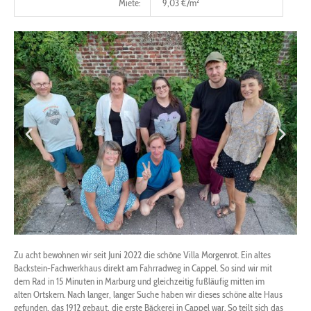
Miete:
9,03 €/m²
Zu acht bewohnen wir seit Juni 2022 die schöne Villa Morgenrot. Ein altes
Backstein-Fachwerkhaus direkt am Fahrradweg in Cappel. So sind wir mit
dem Rad in 15 Minuten in Marburg und gleichzeitig fußläufig mitten im
alten Ortskern. Nach langer, langer Suche haben wir dieses schöne alte Haus
gefunden, das 1912 gebaut, die erste Bäckerei in Cappel war. So teilt sich das