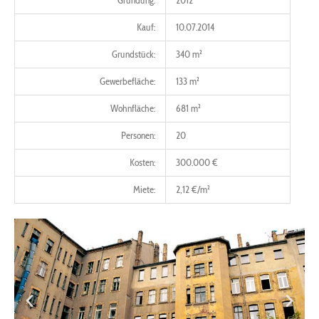
Gründung:
2012
Kauf:
10.07.2014
Grundstück:
340 m²
Gewerbefläche:
133 m²
Wohnfläche:
681 m²
Personen:
20
Kosten:
300.000 €
Miete:
2,12 €/m²