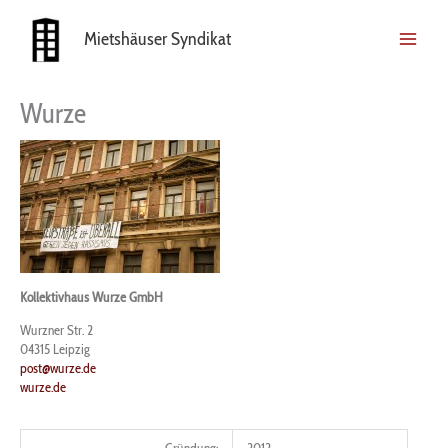
Zum
Inhalt
Mietshäuser Syndikat
springen
Wurze
Kollektivhaus Wurze GmbH
Wurzner Str. 2
04315
Leipzig
post@wurze.de
wurze.de