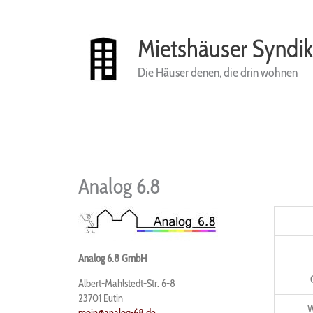
Zum
Inhalt
springen
Mietshäuser Syndik
Die Häuser denen, die drin wohnen
Analog 6.8
Analog 6.8 GmbH
Albert-Mahlstedt-Str. 6-8
23701
Eutin
W
moin@analog-68.de