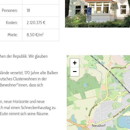
Personen:
18
Kosten:
2.120.375 €
Miete:
8,50 €/m²
chen der Republik. Wir glauben
+
−
ände versetzt, 170 Jahre alte Balken
deutsches Clusterwohnen in der
tbewohner*innen, dass sich
sen, neue Horizonte und neue
uch mal einen Schneckenhaustag zu.
 Eutin nimmt sich seine Räume.