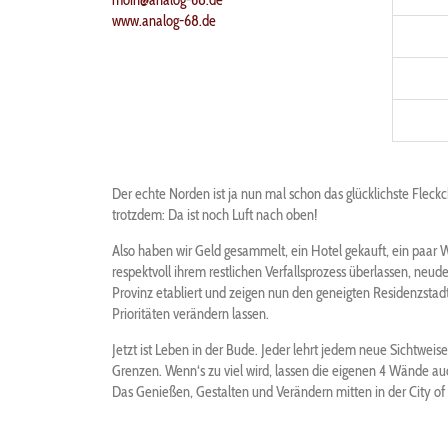
www.analog-68.de
Der echte Norden ist ja nun mal schon das glücklichste Fleck
trotzdem: Da ist noch Luft nach oben!
Also haben wir Geld gesammelt, ein Hotel gekauft, ein paar W
respektvoll ihrem restlichen Verfallsprozess überlassen, neu
Provinz etabliert und zeigen nun den geneigten Residenzstad
Prioritäten verändern lassen.
Jetzt ist Leben in der Bude. Jeder lehrt jedem neue Sichtwei
Grenzen. Wenn‘s zu viel wird, lassen die eigenen 4 Wände a
Das Genießen, Gestalten und Verändern mitten in der City of