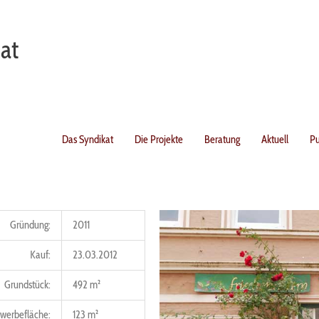
at
Das Syndikat
Die Projekte
Beratung
Aktuell
Pu
Gründung:
2011
Kauf:
23.03.2012
Grundstück:
492 m²
werbefläche:
123 m²